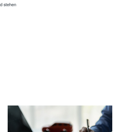
nd stehen
!