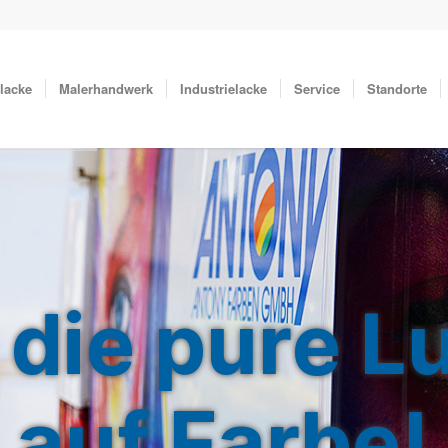
lacke
Malerhandwerk
Industrielacke
Service
Standorte
die
pure
L
auf
Farbe!