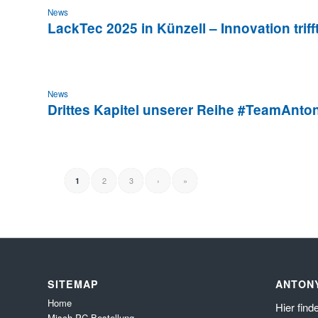
News
LackTec 2025 in Künzell – Innovation triff
News
Drittes Kapitel unserer Reihe #TeamAnton
2
3
›
»
1
SITEMAP
ANTON
Home
Hier
find
Misch PC Bestellung