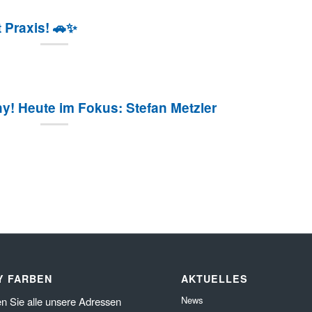
t Praxis! 🚗✨
y! Heute im Fokus: Stefan Metzler
Y FARBEN
AKTUELLES
News
en Sie alle unsere Adressen