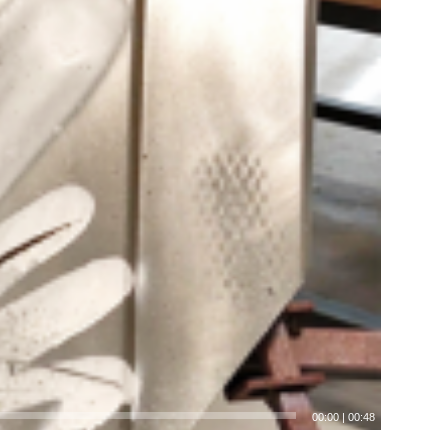
00:00
|
00:48