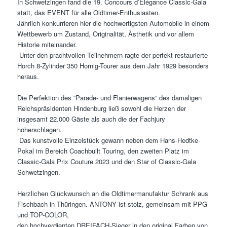
In Schwetzingen fand die 19. Concours d’Élégance Classic-Gala
statt, das EVENT für alle Oldtimer-Enthusiasten.
Jährlich konkurrieren hier die hochwertigsten Automobile in einem
Wettbewerb um Zustand, Originalität, Ästhetik und vor allem
Historie miteinander.
Unter den prachtvollen Teilnehmern ragte der perfekt restaurierte
Horch 8-Zylinder 350 Hornig-Tourer aus dem Jahr 1929 besonders
heraus.
Die Perfektion des “Parade- und Flanierwagens” des damaligen
Reichspräsidenten Hindenburg ließ sowohl die Herzen der
insgesamt 22.000 Gäste als auch die der Fachjury
höherschlagen.
Das kunstvolle Einzelstück gewann neben dem Hans-Hedtke-
Pokal im Bereich Coachbuilt Touring, den zweiten Platz im
Classic-Gala Prix Couture 2023 und den Star of Classic-Gala
Schwetzingen.
Herzlichen Glückwunsch an die Oldtimermanufaktur Schrank aus
Fischbach in Thüringen. ANTONY ist stolz, gemeinsam mit PPG
und TOP-COLOR,
den hochverdienten DREIFACH-Sieger in den original Farben von